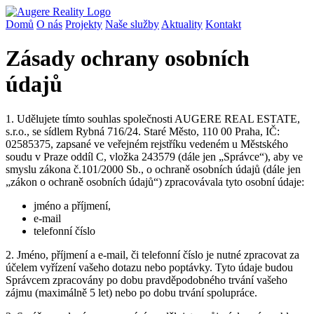
Domů
O nás
Projekty
Naše služby
Aktuality
Kontakt
Zásady ochrany osobních
údajů
1. Udělujete tímto souhlas společnosti AUGERE REAL ESTATE,
s.r.o., se sídlem Rybná 716/24. Staré Město, 110 00 Praha, IČ:
02585375, zapsané ve veřejném rejstříku vedeném u Městského
soudu v Praze oddíl C, vložka 243579 (dále jen „Správce“), aby ve
smyslu zákona č.101/2000 Sb., o ochraně osobních údajů (dále jen
„zákon o ochraně osobních údajů“) zpracovávala tyto osobní údaje:
jméno a příjmení,
e-mail
telefonní číslo
2. Jméno, příjmení a e-mail, či telefonní číslo je nutné zpracovat za
účelem vyřízení vašeho dotazu nebo poptávky. Tyto údaje budou
Správcem zpracovány po dobu pravděpodobného trvání vašeho
zájmu (maximálně 5 let) nebo po dobu trvání spolupráce.