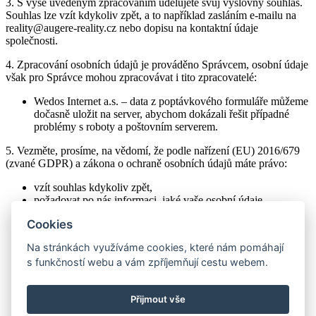
3. S výše uvedeným zpracováním udělujete svůj výslovný souhlas.
Souhlas lze vzít kdykoliv zpět, a to například zasláním e-mailu na
reality@augere-reality.cz nebo dopisu na kontaktní údaje
společnosti.
4. Zpracování osobních údajů je prováděno Správcem, osobní údaje
však pro Správce mohou zpracovávat i tito zpracovatelé:
Wedos Internet a.s. – data z poptávkového formuláře můžeme
dočasně uložit na server, abychom dokázali řešit případné
problémy s roboty a poštovním serverem.
5. Vezměte, prosíme, na vědomí, že podle nařízení (EU) 2016/679
(zvané GDPR) a zákona o ochraně osobních údajů máte právo:
vzít souhlas kdykoliv zpět,
požadovat po nás informaci, jaké vaše osobní údaje
zpracováváme,
Cookies
požadovat po nás vysvětlení ohledně zpracování osobních
údajů,
Na stránkách využíváme cookies, které nám pomáhají
vyžádat si u nás přístup k těmto údajům a tyto nechat
s funkčností webu a vám zpříjemňují cestu webem.
aktualizovat nebo opravit,
požadovat po nás výmaz těchto osobních údajů,
v případě pochybností o dodržování povinností souvisejících
Přijmout vše
se zpracováním osobních údajů obrátit se na nás nebo na
Úřad pro ochranu osobních údajů.